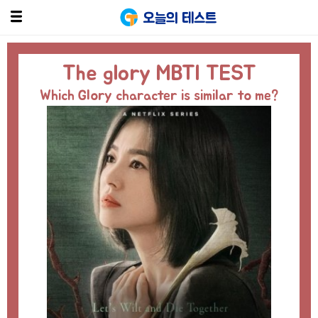
오늘의 테스트
The glory MBTI TEST
Which Glory character is similar to me?